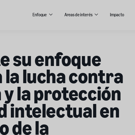
Enfoque
Areas de interés
Impacto
e su enfoque
 la lucha contra
n y la protección
d intelectual en
o de la