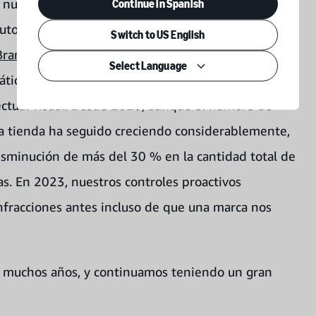
nuestras protecciones de marca automáticas, que
Continue in Spanish
omático que usan miles de señales, entre ellas,
Switch to US English
Brand Registry
. Implementamos modelos de
Select Language
áticamente muchos tipos de infracciones, incluidas
ectual visual. Desde 2020, aunque el número de
ra tienda ha seguido creciendo considerablemente,
sminución de más del 30 % en la cantidad total de
as. En 2023, nuestros controles proactivos
nfracciones antes incluso de que una marca nos
e muchos años, y continuamos teniendo un gran