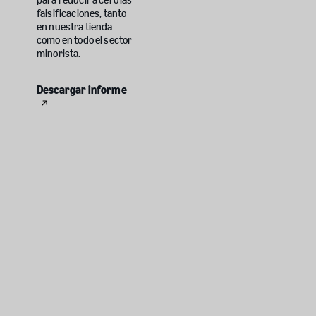
para reducir a cero las
falsificaciones, tanto
en nuestra tienda
como en todo el sector
minorista.
Descargar informe