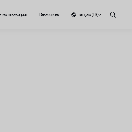
ères mises à jour
Ressources
Français (FR)
Show
Search