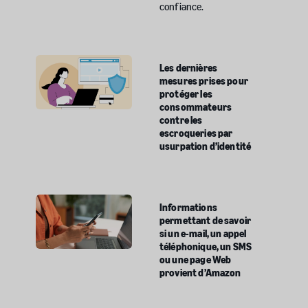
confiance.
Les dernières
mesures prises pour
protéger les
consommateurs
contre les
escroqueries par
usurpation d’identité
Informations
permettant de savoir
si un e-mail, un appel
téléphonique, un SMS
ou une page Web
provient d’Amazon