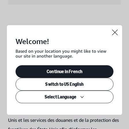
Travailler ensemble pour renforcer la
Welcome!
sensibilisation et pour accompagner les
consommateurs
Based on your location you might like to view
our site in another language.
Amazon touche des millions de consommateurs grâce à
Continue in French
ses partenariats avec des associations de premier plan,
des organismes à but non lucratif, des organisations de
Switch to US English
défense des consommateurs... afin de les aider à
Select Language
prendre des décisions d’achat éclairées. Cela inclut un
partenariat avec la Chambre de commerce des États-
Unis et les services des douanes et de la protection des