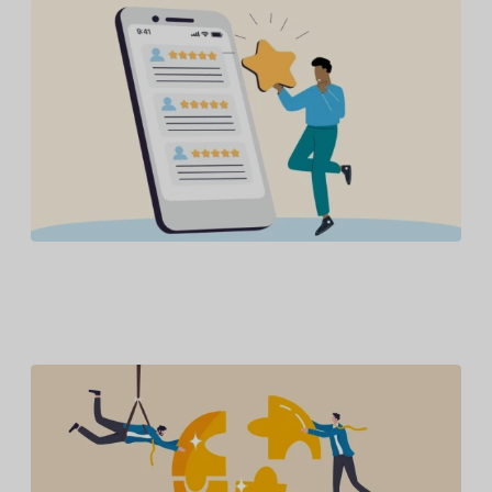
Amazon, Booking.com, Expedia Group,
Glassdoor, Tripadvisor et Trustpilot lancent la
première coalition mondiale pour des avis
dignes de confiance