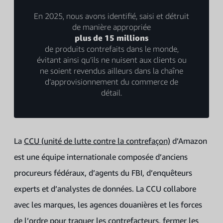
En 2025, nous avons identifié, saisi et détruit
de manière appropriée
plus de 15 millions
de produits contrefaits dans le monde,
évitant ainsi qu’ils ne nuisent aux clients ou
ne soient revendus ailleurs dans la chaîne
d’approvisionnement du commerce de
détail.
La
CCU (unité de lutte contre la contrefaçon)
d’Amazon
est une équipe internationale composée d’anciens
procureurs fédéraux, d’agents du FBI, d’enquêteurs
experts et d’analystes de données. La CCU collabore
avec les marques, les agences douanières et les forces
de l’ordre pour traquer les contrefacteurs, fermer les