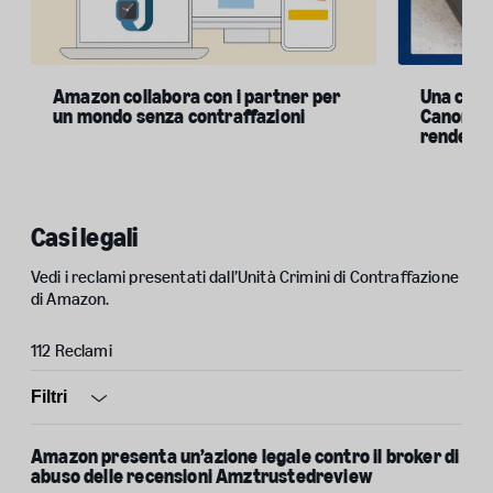
Amazon collabora con i partner per
Una cau
un mondo senza contraffazioni
Canon per
rendere r
Casi legali
Vedi i reclami presentati dall’Unità Crimini di Contraffazione
di Amazon.
112 Reclami
Open
Filtri
Amazon presenta un’azione legale contro il broker di
abuso delle recensioni Amztrustedreview