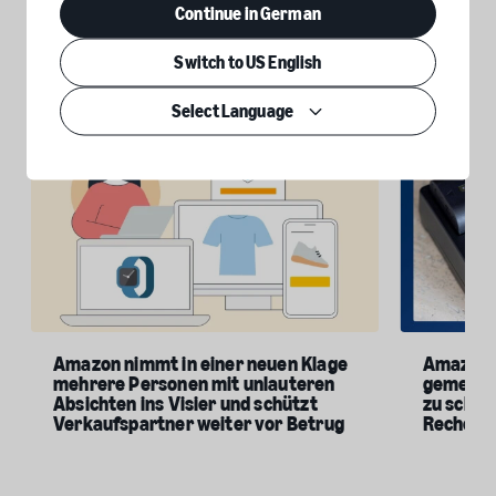
Klagen und interessante Informationen zur Amazon
Continue in German
Counterfeit Crimes Unit. Die CCU hat bereits in zahlreichen
Fällen Marken geschützt und Maßnahmen ergriffen, um
Switch to US English
Personen mit unlauteren Absichten zur Rechenschaft zu
ziehen.
Select Language
Amazon nimmt in einer neuen Klage
Amazon u
mehrere Personen mit unlauteren
gemeinsa
Absichten ins Visier und schützt
zu schüt
Verkaufspartner weiter vor Betrug
Rechensc