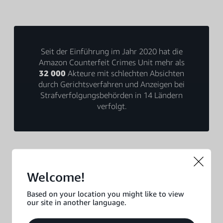
Seit der Einführung im Jahr 2020 hat die
Amazon Counterfeit Crimes Unit mehr als
32 000
Akteure mit schlechten Absichten
durch Gerichtsverfahren und Anzeigen bei
Strafverfolgungsbehörden in 14 Ländern
verfolgt.
Welcome!
Aktuelle Neuigkeiten
Based on your location you might like to view
our site in another language.
Hier finden Sie Informationen zu neuen Partnerschaften,