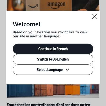
Welcome!
Prévention des produits dangereux dans notre
boutique
Based on your location you might like to view
our site in another language.
Continue in French
Switch to US English
Select Language
Empêcher les contrefaçons d’entrer dans notre