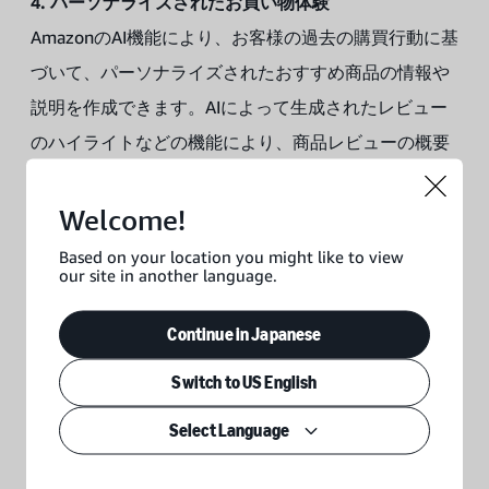
4. パーソナライズされたお買い物体験
AmazonのAI機能により、お客様の過去の購買行動に基
づいて、パーソナライズされたおすすめ商品の情報や
説明を作成できます。AIによって生成されたレビュー
のハイライトなどの機能により、商品レビューの概要
や衣類のサイズに関するガイダンスなど、十分な情報
に基づいて決定を下すのに役立つ知見がお客様に即座
Welcome!
に提供されます。また、生成AI搭載のショッピングア
Based on your location you might like to view
our site in another language.
シスタントであるRufusにより、お客様は商品の詳細
を素早く把握し、推奨情報を入手して、選択肢を比較
Continue in Japanese
できます。Rufusは、お客様の質問に回答し、お買い
Switch to US English
物体験をよりスムーズに行うことができるように、
Amazonの幅広い商品カタログ、カスタマーレビュ
Select Language
ー、コミュニティQ&A、ウェブ全体から収集した情報