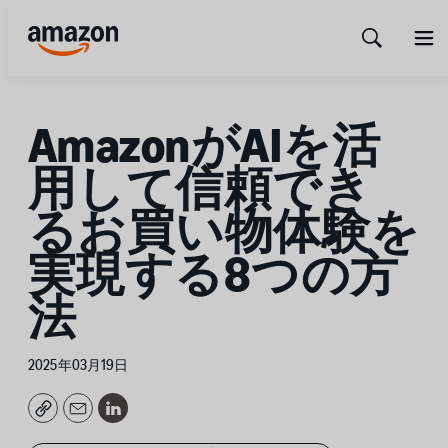
Show
Men
Search
AmazonがAIを活
用して信頼でき
るお買い物体験を
実現する8つの方
法
2025年03月19日
Copy
Email
LinkedIn